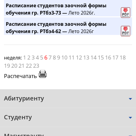
Расписание студентов заочной формы
обучения гр. РТбз3-73 —
Лето 2026г.
Расписание студентов заочной формы
обучения гр. РТбз4-62 —
Лето 2026г
1
2
3
4
5
6
7
8
9
10
11
12
13
14
15
16
17
18
неделя:
19
20
21
22
23
Распечатать
Абитуриенту
Студенту
Магистранту