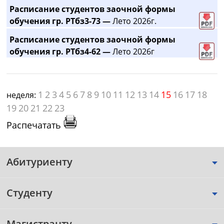
Расписание студентов заочной формы
обучения гр. РТбз3-73 —
Лето 2026г.
Расписание студентов заочной формы
обучения гр. РТбз4-62 —
Лето 2026г
1
2
3
4
5
6
7
8
9
10
11
12
13
14
15
16
17
18
неделя:
19
20
21
22
23
Распечатать
Абитуриенту
Студенту
Магистранту