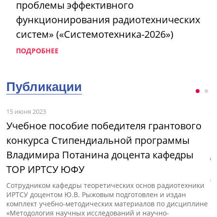
проблемы эффективного
функционирования радиотехнических
систем» («Системотехника-2026»)
ПОДРОБНЕЕ
Публикации
15 июня 2023
3 
Учебное пособие победителя грантового
М
конкурса Стипендиальной программы
и
Владимира Потанина доцента кафедры
д
ТОР ИРТСУ ЮФУ
с»
В
(
Сотрудником кафедры теоретических основ радиотехники
п
ИРТСУ доцентом Ю.В. Рыжовым подготовлен и издан
к
комплект учебно-методических материалов по дисциплине
«
«Методология научных исследований и научно-
д