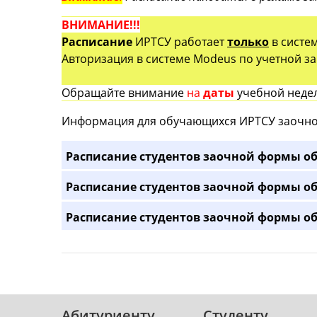
ВНИМАНИЕ!!!
Расписание
ИРТСУ работает
только
в систе
Авторизация в системе Modeus по учетной зап
Обращайте внимание
на
даты
учебной недел
Информация для обучающихся ИРТСУ заочно
Расписание студентов заочной формы об
Расписание студентов заочной формы об
Расписание студентов заочной формы об
Абитуриенту
Студенту