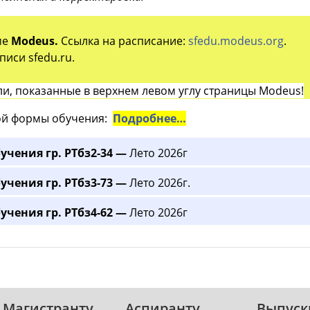
ме
Modeus.
Ссылка на расписание:
sfedu.modeus.org
.
иси sfedu.ru.
и, показанные в верхнем левом углу страницы Modeus!
й формы обучения:
Подробнее…
учения гр. РТбз2-34 —
Лето 2026г
учения гр. РТбз3-73 —
Лето 2026г.
учения гр. РТбз4-62 —
Лето 2026г
Магистранту
Аспиранту
Выпуск