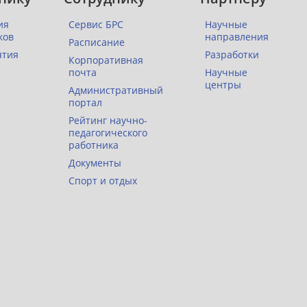
ия
Сервис БРС
Научные
ков
направления
Расписание
ятия
Разработки
Корпоративная
почта
Научные
центры
Административный
портал
Рейтинг научно-
педагогического
работника
Документы
Спорт и отдых