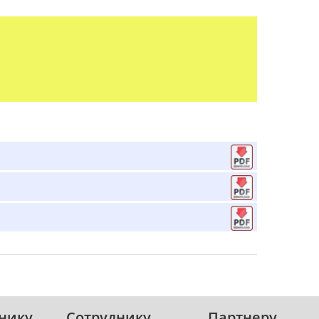
нику
Сотруднику
Партнеру