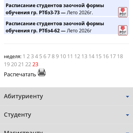
Расписание студентов заочной формы
обучения гр. РТбз3-73 —
Лето 2026г.
Расписание студентов заочной формы
обучения гр. РТбз4-62 —
Лето 2026г
1
2
3
4
5
6
7
8
9
10
11
12
13
14
15
16
17
18
неделя:
19
20
21
22
23
Распечатать
Абитуриенту
Студенту
Магистранту