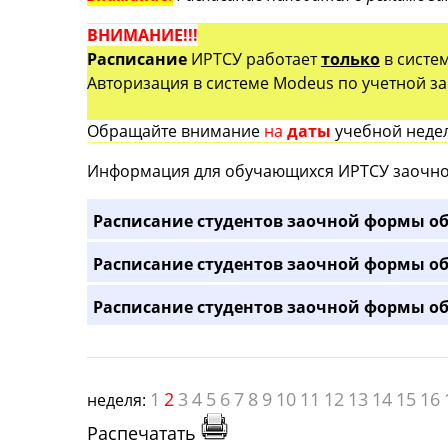
ВНИМАНИЕ!!!
Расписание
ИРТСУ работает
только
в систе
Авторизация в системе Modeus по учетной зап
Обращайте внимание
на
даты
учебной недел
Информация для обучающихся ИРТСУ заочно
Расписание студентов заочной формы об
Расписание студентов заочной формы об
Расписание студентов заочной формы об
1
2
3
4
5
6
7
8
9
10
11
12
13
14
15
16
неделя:
Распечатать