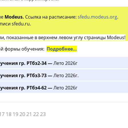
ме
Modeus.
Ссылка на расписание:
sfedu.modeus.org
.
иси sfedu.ru.
и, показанные в верхнем левом углу страницы Modeus!
й формы обучения:
Подробнее…
учения гр. РТбз2-34 —
Лето 2026г
учения гр. РТбз3-73 —
Лето 2026г.
учения гр. РТбз4-62 —
Лето 2026г
17
18
19
20
21
22
23