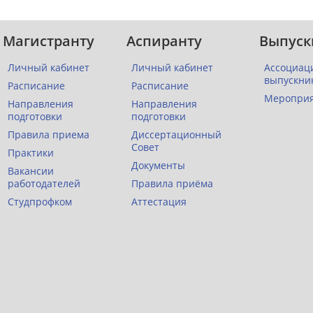
Магистранту
Аспиранту
Выпуск
Личный кабинет
Личный кабинет
Ассоциац
выпускни
Расписание
Расписание
Меропри
Направления
Направления
подготовки
подготовки
Правила приема
Диссертационный
Совет
Практики
Документы
Вакансии
работодателей
Правила приёма
Студпрофком
Аттестация