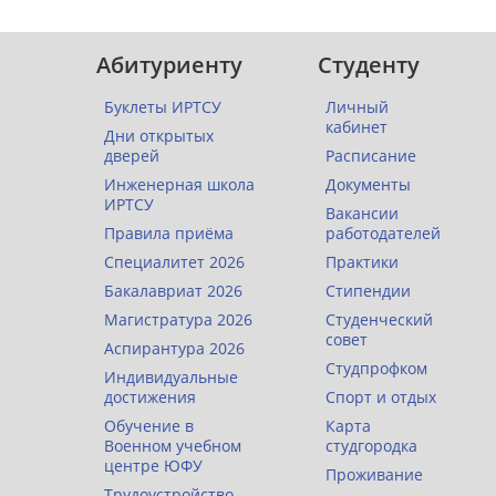
Абитуриенту
Студенту
Буклеты ИРТСУ
Личный
кабинет
Дни открытых
дверей
Расписание
Инженерная школа
Документы
ИРТСУ
Вакансии
Правила приёма
работодателей
Специалитет 2026
Практики
Бакалавриат 2026
Стипендии
Магистратура 2026
Студенческий
совет
Аспирантура 2026
Студпрофком
Индивидуальные
достижения
Спорт и отдых
Обучение в
Карта
Военном учебном
студгородка
центре ЮФУ
Проживание
Трудоустройство