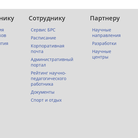
нику
Сотруднику
Партнеру
ия
Сервис БРС
Научные
ков
направления
Расписание
ятия
Разработки
Корпоративная
почта
Научные
центры
Административный
портал
Рейтинг научно-
педагогического
работника
Документы
Спорт и отдых