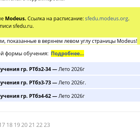
ме
Modeus.
Ссылка на расписание:
sfedu.modeus.org
.
иси sfedu.ru.
и, показанные в верхнем левом углу страницы Modeus!
й формы обучения:
Подробнее…
учения гр. РТбз2-34 —
Лето 2026г
учения гр. РТбз3-73 —
Лето 2026г.
учения гр. РТбз4-62 —
Лето 2026г
17
18
19
20
21
22
23