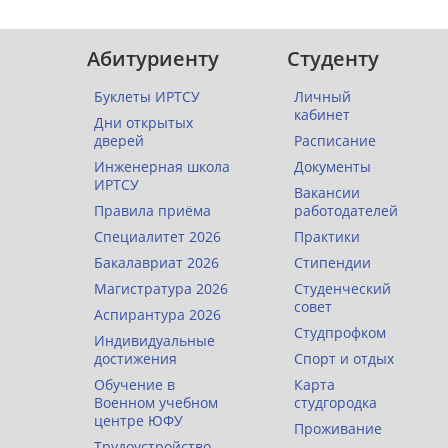
Абитуриенту
Студенту
Буклеты ИРТСУ
Личный
кабинет
Дни открытых
дверей
Расписание
Инженерная школа
Документы
ИРТСУ
Вакансии
Правила приёма
работодателей
Специалитет 2026
Практики
Бакалавриат 2026
Стипендии
Магистратура 2026
Студенческий
совет
Аспирантура 2026
Студпрофком
Индивидуальные
достижения
Спорт и отдых
Обучение в
Карта
Военном учебном
студгородка
центре ЮФУ
Проживание
Трудоустройство