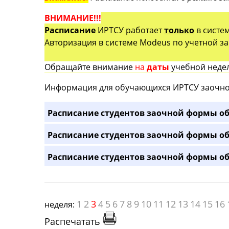
ВНИМАНИЕ!!!
Расписание
ИРТСУ работает
только
в систе
Авторизация в системе Modeus по учетной зап
Обращайте внимание
на
даты
учебной недел
Информация для обучающихся ИРТСУ заочно
Расписание студентов заочной формы об
Расписание студентов заочной формы об
Расписание студентов заочной формы об
1
2
3
4
5
6
7
8
9
10
11
12
13
14
15
16
неделя:
Распечатать