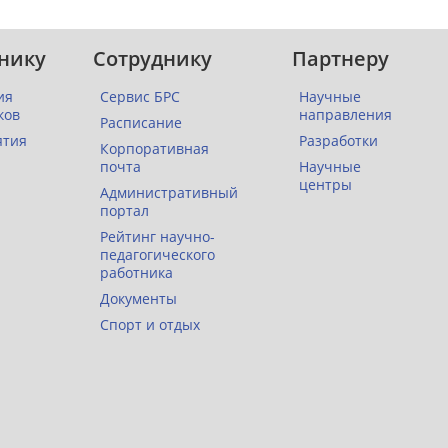
нику
Сотруднику
Партнеру
ия
Сервис БРС
Научные
ков
направления
Расписание
ятия
Разработки
Корпоративная
почта
Научные
центры
Административный
портал
Рейтинг научно-
педагогического
работника
Документы
Спорт и отдых