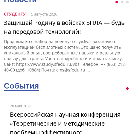
СТУДЕНТУ
С
5 августа 2026
Защищай Родину в войсках БПЛА — будь
Н
на передовой технологий!
э
Продолжается набор на военную службу, связанную с
П
эксплуатацией беспилотных систем. Это шанс получить
э
уникальный опыт, востребованные навыки и реальную
пользу для страны. Узнать подробности и подать заявку:
Сайт: https://www.study.sfedu.ru/vbs Телефон: +7 (863) 218-
40-00 (доб. 10884) Почта:
cms@sfedu.ru
...
События
28 мая 2026
Всероссийская научная конференция
«Теоретические и методические
проблемы эффективного