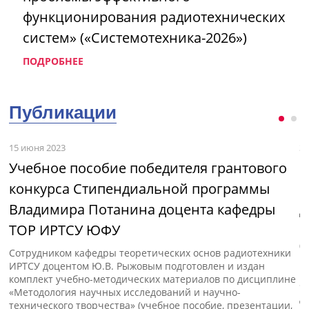
функционирования радиотехнических
систем» («Системотехника-2026»)
ПОДРОБНЕЕ
Публикации
15 июня 2023
3 
Учебное пособие победителя грантового
М
конкурса Стипендиальной программы
и
Владимира Потанина доцента кафедры
д
ТОР ИРТСУ ЮФУ
с»
В
(
Сотрудником кафедры теоретических основ радиотехники
п
ИРТСУ доцентом Ю.В. Рыжовым подготовлен и издан
к
комплект учебно-методических материалов по дисциплине
«
«Методология научных исследований и научно-
д
технического творчества» (учебное пособие, презентации,