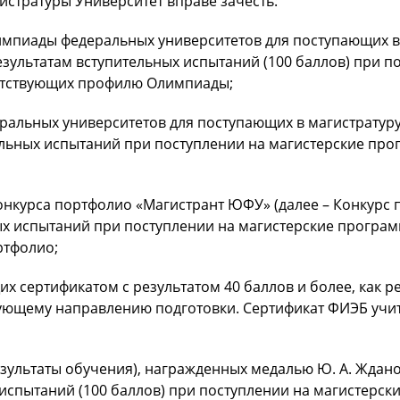
стратуры Университет вправе зачесть:
мпиады федеральных университетов для поступающих в 
зультатам вступительных испытаний (100 баллов) при п
ветствующих профилю Олимпиады;
альных университетов для поступающих в магистратуру, 
тельных испытаний при поступлении на магистерские пр
онкурса портфолио «Магистрант ЮФУ» (далее – Конкурс п
ьных испытаний при поступлении на магистерские програ
ртфолио;
х сертификатом с результатом 40 баллов и более, как р
ющему направлению подготовки. Сертификат ФИЭБ учиты
зультаты обучения), награжденных медалью Ю. А. Ждано
испытаний (100 баллов) при поступлении на магистерск