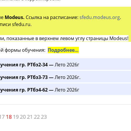
ме
Modeus.
Ссылка на расписание:
sfedu.modeus.org
.
иси sfedu.ru.
и, показанные в верхнем левом углу страницы Modeus!
й формы обучения:
Подробнее…
учения гр. РТбз2-34 —
Лето 2026г
учения гр. РТбз3-73 —
Лето 2026г.
учения гр. РТбз4-62 —
Лето 2026г
17
18
19
20
21
22
23