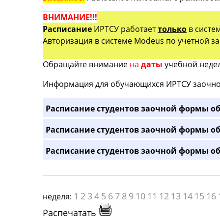
ВНИМАНИЕ!!!
Расписание
ИРТСУ работает
только
в систе
Авторизация в системе Modeus по учетной зап
Обращайте внимание
на
даты
учебной недел
Информация для обучающихся ИРТСУ заочно
Расписание студентов заочной формы об
Расписание студентов заочной формы об
Расписание студентов заочной формы об
1
2
3
4
5
6
7
8
9
10
11
12
13
14
15
16
неделя:
Распечатать