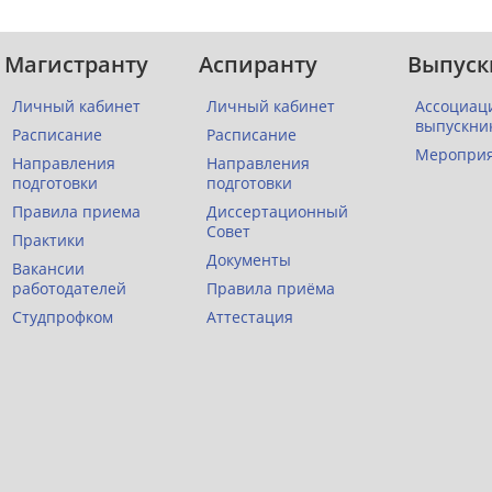
Магистранту
Аспиранту
Выпуск
Личный кабинет
Личный кабинет
Ассоциац
выпускни
Расписание
Расписание
Меропри
Направления
Направления
подготовки
подготовки
Правила приема
Диссертационный
Совет
Практики
Документы
Вакансии
работодателей
Правила приёма
Студпрофком
Аттестация