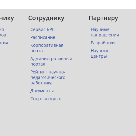
нику
Сотруднику
Партнеру
ия
Сервис БРС
Научные
ков
направления
Расписание
ятия
Разработки
Корпоративная
почта
Научные
центры
Административный
портал
Рейтинг научно-
педагогического
работника
Документы
Спорт и отдых