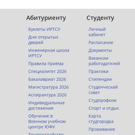
Абитуриенту
Студенту
Буклеты ИРТСУ
Личный
кабинет
Дни открытых
дверей
Расписание
Инженерная школа
Документы
ИРТСУ
Вакансии
Правила приёма
работодателей
Специалитет 2026
Практики
Бакалавриат 2026
Стипендии
Магистратура 2026
Студенческий
совет
Аспирантура 2026
Студпрофком
Индивидуальные
достижения
Спорт и отдых
Обучение в
Карта
Военном учебном
студгородка
центре ЮФУ
Проживание
Трудоустройство