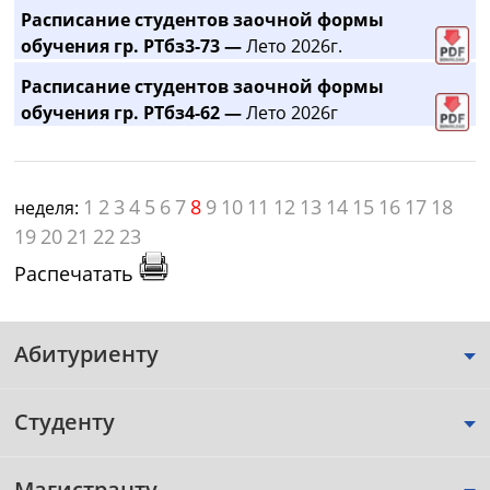
Расписание студентов заочной формы
обучения гр. РТбз3-73 —
Лето 2026г.
Расписание студентов заочной формы
обучения гр. РТбз4-62 —
Лето 2026г
1
2
3
4
5
6
7
8
9
10
11
12
13
14
15
16
17
18
неделя:
19
20
21
22
23
Распечатать
Абитуриенту
Студенту
Магистранту