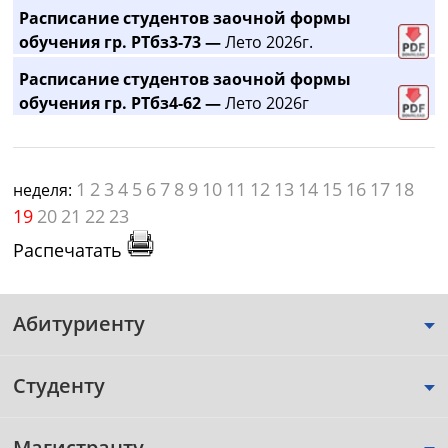
Расписание студентов заочной формы
обучения гр. РТбз3-73 —
Лето 2026г.
Расписание студентов заочной формы
обучения гр. РТбз4-62 —
Лето 2026г
1
2
3
4
5
6
7
8
9
10
11
12
13
14
15
16
17
18
неделя:
19
20
21
22
23
Распечатать
Абитуриенту
Студенту
Магистранту