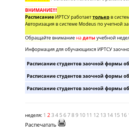
ВНИМАНИЕ!!!
Расписание
ИРТСУ работает
только
в систе
Авторизация в системе Modeus по учетной зап
Обращайте внимание
на
даты
учебной недел
Информация для обучающихся ИРТСУ заочно
Расписание студентов заочной формы об
Расписание студентов заочной формы об
Расписание студентов заочной формы об
1
2
3
4
5
6
7
8
9
10
11
12
13
14
15
16
неделя:
Распечатать