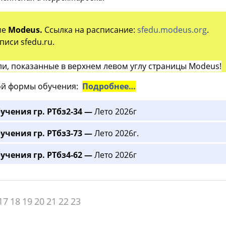
ме
Modeus.
Ссылка на расписание:
sfedu.modeus.org
.
иси sfedu.ru.
и, показанные в верхнем левом углу страницы Modeus!
й формы обучения:
Подробнее…
учения гр. РТбз2-34 —
Лето 2026г
учения гр. РТбз3-73 —
Лето 2026г.
учения гр. РТбз4-62 —
Лето 2026г
17
18
19
20
21
22
23