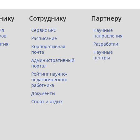
нику
Сотруднику
Партнеру
ия
Сервис БРС
Научные
ков
направления
Расписание
ятия
Разработки
Корпоративная
почта
Научные
центры
Административный
портал
Рейтинг научно-
педагогического
работника
Документы
Спорт и отдых