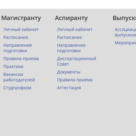
Магистранту
Аспиранту
Выпуск
Личный кабинет
Личный кабинет
Ассоциац
выпускни
Расписание
Расписание
Меропри
Направления
Направления
подготовки
подготовки
Правила приема
Диссертационный
Совет
Практики
Документы
Вакансии
работодателей
Правила приёма
Студпрофком
Аттестация