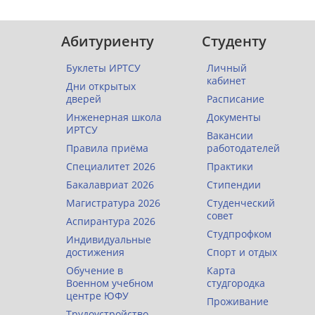
Абитуриенту
Студенту
Буклеты ИРТСУ
Личный
кабинет
Дни открытых
дверей
Расписание
Инженерная школа
Документы
ИРТСУ
Вакансии
Правила приёма
работодателей
Специалитет 2026
Практики
Бакалавриат 2026
Стипендии
Магистратура 2026
Студенческий
совет
Аспирантура 2026
Студпрофком
Индивидуальные
достижения
Спорт и отдых
Обучение в
Карта
Военном учебном
студгородка
центре ЮФУ
Проживание
Трудоустройство