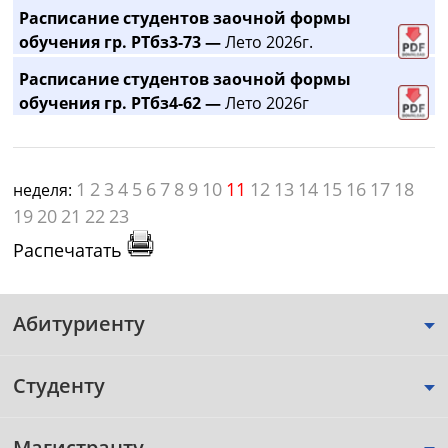
Расписание студентов заочной формы
обучения гр. РТбз3-73 —
Лето 2026г.
Расписание студентов заочной формы
обучения гр. РТбз4-62 —
Лето 2026г
1
2
3
4
5
6
7
8
9
10
11
12
13
14
15
16
17
18
неделя:
19
20
21
22
23
Распечатать
Абитуриенту
Студенту
Магистранту