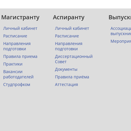
Магистранту
Аспиранту
Выпуск
Личный кабинет
Личный кабинет
Ассоциац
выпускни
Расписание
Расписание
Меропри
Направления
Направления
подготовки
подготовки
Правила приема
Диссертационный
Совет
Практики
Документы
Вакансии
работодателей
Правила приёма
Студпрофком
Аттестация