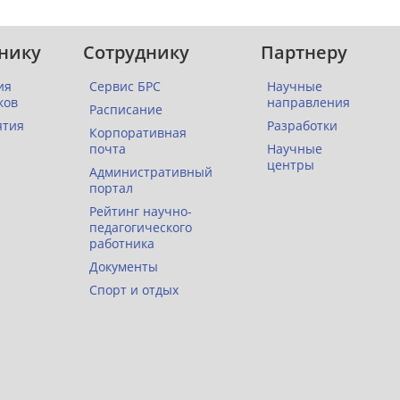
нику
Сотруднику
Партнеру
ия
Сервис БРС
Научные
ков
направления
Расписание
ятия
Разработки
Корпоративная
почта
Научные
центры
Административный
портал
Рейтинг научно-
педагогического
работника
Документы
Спорт и отдых