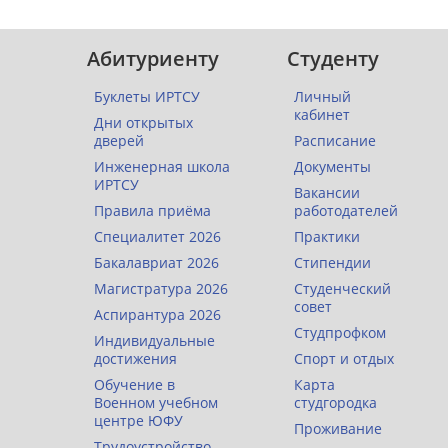
Абитуриенту
Студенту
Буклеты ИРТСУ
Личный
кабинет
Дни открытых
дверей
Расписание
Инженерная школа
Документы
ИРТСУ
Вакансии
Правила приёма
работодателей
Специалитет 2026
Практики
Бакалавриат 2026
Стипендии
Магистратура 2026
Студенческий
совет
Аспирантура 2026
Студпрофком
Индивидуальные
достижения
Спорт и отдых
Обучение в
Карта
Военном учебном
студгородка
центре ЮФУ
Проживание
Трудоустройство