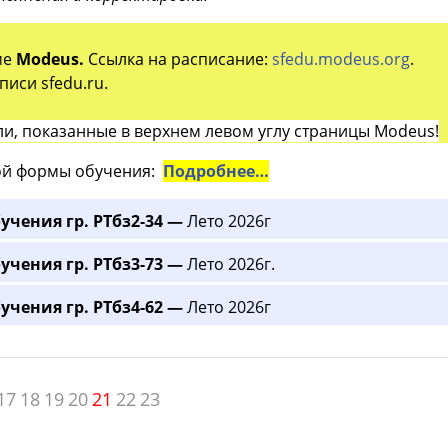
ме
Modeus.
Ссылка на расписание:
sfedu.modeus.org
.
иси sfedu.ru.
и, показанные в верхнем левом углу страницы Modeus!
й формы обучения:
Подробнее…
учения гр. РТбз2-34 —
Лето 2026г
учения гр. РТбз3-73 —
Лето 2026г.
учения гр. РТбз4-62 —
Лето 2026г
17
18
19
20
21
22
23