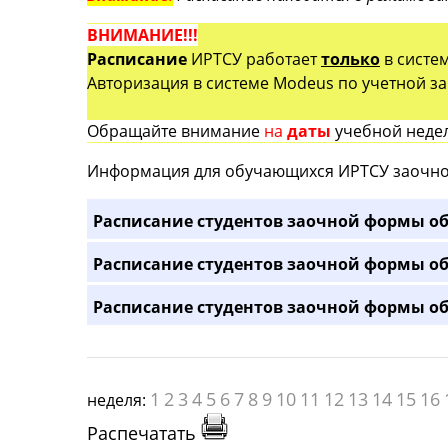
ВНИМАНИЕ!!!
Расписание
ИРТСУ работает
только
в систе
Авторизация в системе Modeus по учетной зап
Обращайте внимание
на
даты
учебной недел
Информация для обучающихся ИРТСУ заочно
Расписание студентов заочной формы об
Расписание студентов заочной формы об
Расписание студентов заочной формы об
1
2
3
4
5
6
7
8
9
10
11
12
13
14
15
16
неделя:
Распечатать