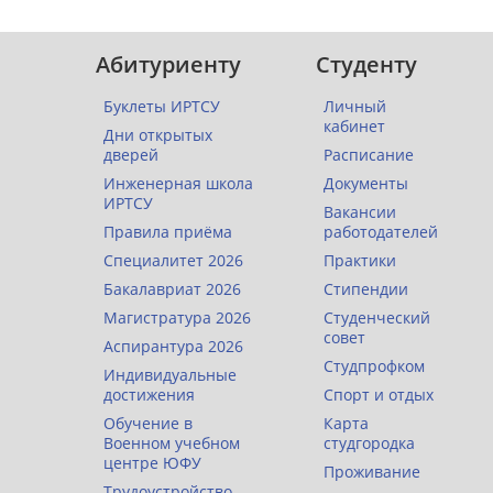
Абитуриенту
Студенту
Буклеты ИРТСУ
Личный
кабинет
Дни открытых
дверей
Расписание
Инженерная школа
Документы
ИРТСУ
Вакансии
Правила приёма
работодателей
Специалитет 2026
Практики
Бакалавриат 2026
Стипендии
Магистратура 2026
Студенческий
совет
Аспирантура 2026
Студпрофком
Индивидуальные
достижения
Спорт и отдых
Обучение в
Карта
Военном учебном
студгородка
центре ЮФУ
Проживание
Трудоустройство