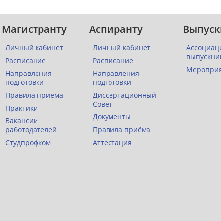
Магистранту
Аспиранту
Выпуск
Личный кабинет
Личный кабинет
Ассоциац
выпускни
Расписание
Расписание
Меропри
Направления
Направления
подготовки
подготовки
Правила приема
Диссертационный
Совет
Практики
Документы
Вакансии
работодателей
Правила приёма
Студпрофком
Аттестация