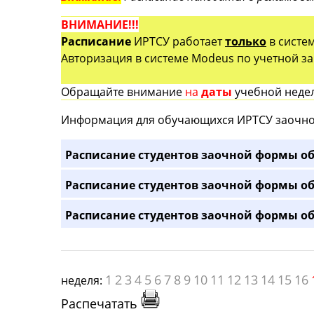
ВНИМАНИЕ!!!
Расписание
ИРТСУ работает
только
в систе
Авторизация в системе Modeus по учетной зап
Обращайте внимание
на
даты
учебной недел
Информация для обучающихся ИРТСУ заочно
Расписание студентов заочной формы об
Расписание студентов заочной формы об
Расписание студентов заочной формы об
1
2
3
4
5
6
7
8
9
10
11
12
13
14
15
16
неделя:
Распечатать