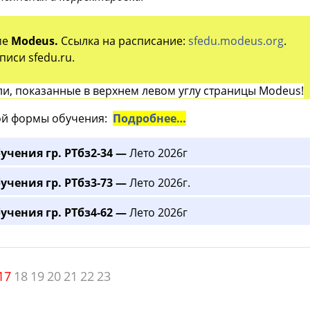
ме
Modeus.
Ссылка на расписание:
sfedu.modeus.org
.
иси sfedu.ru.
и, показанные в верхнем левом углу страницы Modeus!
й формы обучения:
Подробнее…
учения гр. РТбз2-34 —
Лето 2026г
учения гр. РТбз3-73 —
Лето 2026г.
учения гр. РТбз4-62 —
Лето 2026г
17
18
19
20
21
22
23