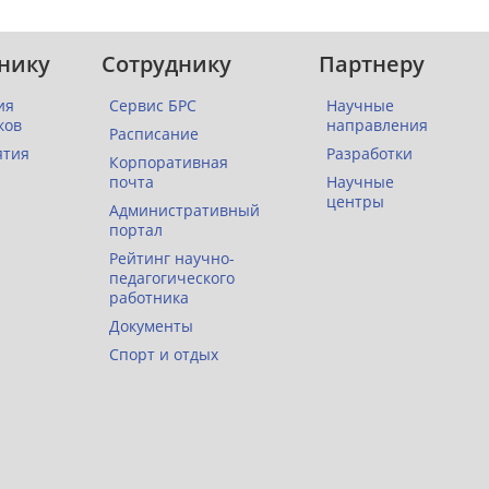
нику
Сотруднику
Партнеру
ия
Сервис БРС
Научные
ков
направления
Расписание
ятия
Разработки
Корпоративная
почта
Научные
центры
Административный
портал
Рейтинг научно-
педагогического
работника
Документы
Спорт и отдых