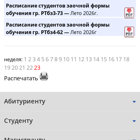
Расписание студентов заочной формы
обучения гр. РТбз3-73 —
Лето 2026г.
Расписание студентов заочной формы
обучения гр. РТбз4-62 —
Лето 2026г
1
2
3
4
5
6
7
8
9
10
11
12
13
14
15
16
17
18
неделя:
19
20
21
22
23
Распечатать
Абитуриенту
Студенту
Магистранту