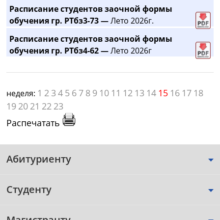
Расписание студентов заочной формы
обучения гр. РТбз3-73 —
Лето 2026г.
Расписание студентов заочной формы
обучения гр. РТбз4-62 —
Лето 2026г
1
2
3
4
5
6
7
8
9
10
11
12
13
14
15
16
17
18
неделя:
19
20
21
22
23
Распечатать
Абитуриенту
Студенту
Магистранту