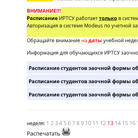
ВНИМАНИЕ!!!
Расписание
ИРТСУ работает
только
в систе
Авторизация в системе Modeus по учетной зап
Обращайте внимание
на
даты
учебной недел
Информация для обучающихся ИРТСУ заочно
Расписание студентов заочной формы об
Расписание студентов заочной формы об
Расписание студентов заочной формы об
1
2
3
4
5
6
7
8
9
10
11
12
13
14
15
16
неделя:
Распечатать