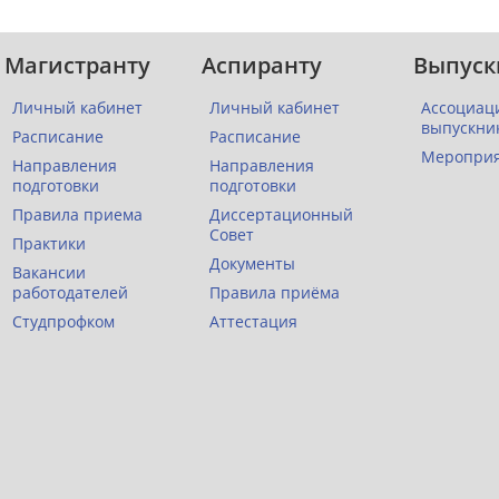
Магистранту
Аспиранту
Выпуск
Личный кабинет
Личный кабинет
Ассоциац
выпускни
Расписание
Расписание
Меропри
Направления
Направления
подготовки
подготовки
Правила приема
Диссертационный
Совет
Практики
Документы
Вакансии
работодателей
Правила приёма
Студпрофком
Аттестация