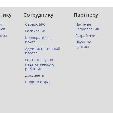
нику
Сотруднику
Партнеру
ия
Сервис БРС
Научные
ков
направления
Расписание
ятия
Разработки
Корпоративная
почта
Научные
центры
Административный
портал
Рейтинг научно-
педагогического
работника
Документы
Спорт и отдых