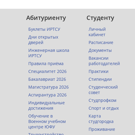
Абитуриенту
Студенту
Буклеты ИРТСУ
Личный
кабинет
Дни открытых
дверей
Расписание
Инженерная школа
Документы
ИРТСУ
Вакансии
Правила приёма
работодателей
Специалитет 2026
Практики
Бакалавриат 2026
Стипендии
Магистратура 2026
Студенческий
совет
Аспирантура 2026
Студпрофком
Индивидуальные
достижения
Спорт и отдых
Обучение в
Карта
Военном учебном
студгородка
центре ЮФУ
Проживание
Трудоустройство