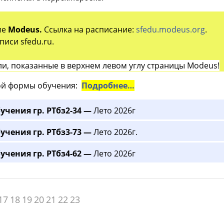
ме
Modeus.
Ссылка на расписание:
sfedu.modeus.org
.
иси sfedu.ru.
и, показанные в верхнем левом углу страницы Modeus!
й формы обучения:
Подробнее…
учения гр. РТбз2-34 —
Лето 2026г
учения гр. РТбз3-73 —
Лето 2026г.
учения гр. РТбз4-62 —
Лето 2026г
17
18
19
20
21
22
23