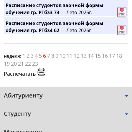
Расписание студентов заочной формы
обучения гр. РТбз3-73 —
Лето 2026г.
Расписание студентов заочной формы
обучения гр. РТбз4-62 —
Лето 2026г
1
2
3
4
5
6
7
8
9
10
11
12
13
14
15
16
17
18
неделя:
19
20
21
22
23
Распечатать
Абитуриенту
Студенту
Магистранту