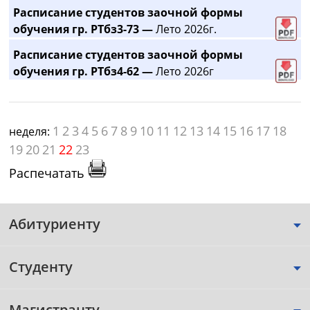
Расписание студентов заочной формы
обучения гр. РТбз3-73 —
Лето 2026г.
Расписание студентов заочной формы
обучения гр. РТбз4-62 —
Лето 2026г
1
2
3
4
5
6
7
8
9
10
11
12
13
14
15
16
17
18
неделя:
19
20
21
22
23
Распечатать
Абитуриенту
Студенту
Магистранту