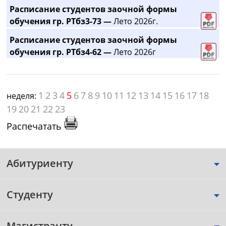
Расписание студентов заочной формы
обучения гр. РТбз3-73 —
Лето 2026г.
Расписание студентов заочной формы
обучения гр. РТбз4-62 —
Лето 2026г
1
2
3
4
5
6
7
8
9
10
11
12
13
14
15
16
17
18
неделя:
19
20
21
22
23
Распечатать
Абитуриенту
Студенту
Магистранту