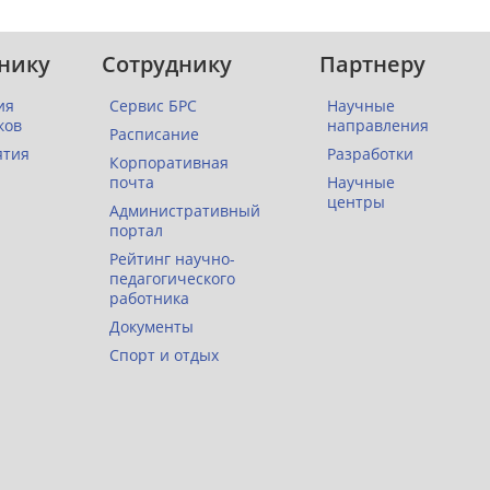
нику
Сотруднику
Партнеру
ия
Сервис БРС
Научные
ков
направления
Расписание
ятия
Разработки
Корпоративная
почта
Научные
центры
Административный
портал
Рейтинг научно-
педагогического
работника
Документы
Спорт и отдых