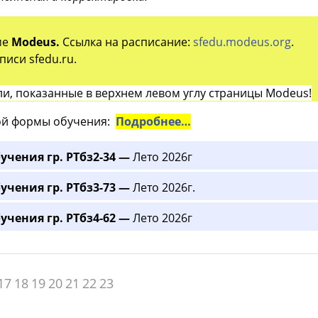
ме
Modeus.
Ссылка на расписание:
sfedu.modeus.org
.
иси sfedu.ru.
и, показанные в верхнем левом углу страницы Modeus!
й формы обучения:
Подробнее…
учения гр. РТбз2-34 —
Лето 2026г
учения гр. РТбз3-73 —
Лето 2026г.
учения гр. РТбз4-62 —
Лето 2026г
17
18
19
20
21
22
23