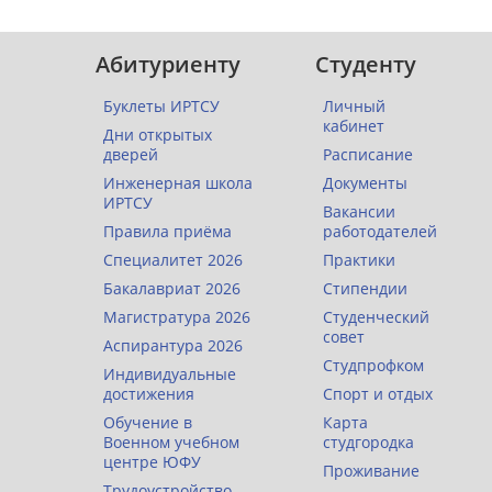
Абитуриенту
Студенту
Буклеты ИРТСУ
Личный
кабинет
Дни открытых
дверей
Расписание
Инженерная школа
Документы
ИРТСУ
Вакансии
Правила приёма
работодателей
Специалитет 2026
Практики
Бакалавриат 2026
Стипендии
Магистратура 2026
Студенческий
совет
Аспирантура 2026
Студпрофком
Индивидуальные
достижения
Спорт и отдых
Обучение в
Карта
Военном учебном
студгородка
центре ЮФУ
Проживание
Трудоустройство