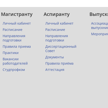
Магистранту
Аспиранту
Выпуск
Личный кабинет
Личный кабинет
Ассоциац
выпускни
Расписание
Расписание
Меропри
Направления
Направления
подготовки
подготовки
Правила приема
Диссертационный
Совет
Практики
Документы
Вакансии
работодателей
Правила приёма
Студпрофком
Аттестация