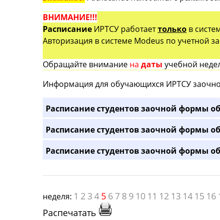
ВНИМАНИЕ!!!
Расписание
ИРТСУ работает
только
в систе
Авторизация в системе Modeus по учетной зап
Обращайте внимание
на
даты
учебной недел
Информация для обучающихся ИРТСУ заочно
Расписание студентов заочной формы об
Расписание студентов заочной формы об
Расписание студентов заочной формы об
1
2
3
4
5
6
7
8
9
10
11
12
13
14
15
16
неделя:
Распечатать