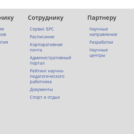
нику
Сотруднику
Партнеру
ия
Сервис БРС
Научные
ков
направления
Расписание
ятия
Разработки
Корпоративная
почта
Научные
центры
Административный
портал
Рейтинг научно-
педагогического
работника
Документы
Спорт и отдых