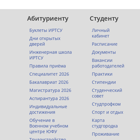
Абитуриенту
Студенту
Буклеты ИРТСУ
Личный
кабинет
Дни открытых
дверей
Расписание
Инженерная школа
Документы
ИРТСУ
Вакансии
Правила приёма
работодателей
Специалитет 2026
Практики
Бакалавриат 2026
Стипендии
Магистратура 2026
Студенческий
совет
Аспирантура 2026
Студпрофком
Индивидуальные
достижения
Спорт и отдых
Обучение в
Карта
Военном учебном
студгородка
центре ЮФУ
Проживание
Трудоустройство