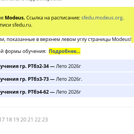
ме
Modeus.
Ссылка на расписание:
sfedu.modeus.org
.
иси sfedu.ru.
и, показанные в верхнем левом углу страницы Modeus!
й формы обучения:
Подробнее…
учения гр. РТбз2-34 —
Лето 2026г
учения гр. РТбз3-73 —
Лето 2026г.
учения гр. РТбз4-62 —
Лето 2026г
17
18
19
20
21
22
23