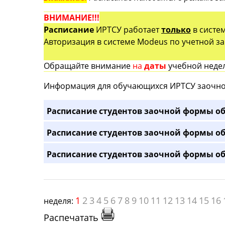
ВНИМАНИЕ!!!
Расписание
ИРТСУ работает
только
в систе
Авторизация в системе Modeus по учетной зап
Обращайте внимание
на
даты
учебной недел
Информация для обучающихся ИРТСУ заочно
Расписание студентов заочной формы об
Расписание студентов заочной формы об
Расписание студентов заочной формы об
1
2
3
4
5
6
7
8
9
10
11
12
13
14
15
16
неделя:
Распечатать