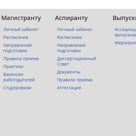
Магистранту
Аспиранту
Выпуск
Личный кабинет
Личный кабинет
Ассоциац
выпускни
Расписание
Расписание
Меропри
Направления
Направления
подготовки
подготовки
Правила приема
Диссертационный
Совет
Практики
Документы
Вакансии
работодателей
Правила приёма
Студпрофком
Аттестация