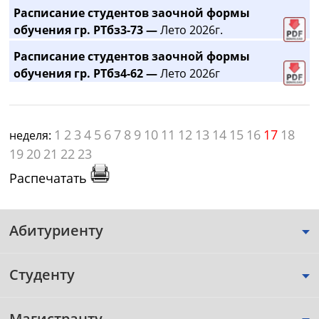
Расписание студентов заочной формы
обучения гр. РТбз3-73 —
Лето 2026г.
Расписание студентов заочной формы
обучения гр. РТбз4-62 —
Лето 2026г
1
2
3
4
5
6
7
8
9
10
11
12
13
14
15
16
17
18
неделя:
19
20
21
22
23
Распечатать
Абитуриенту
Студенту
Магистранту