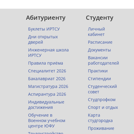
Абитуриенту
Студенту
Буклеты ИРТСУ
Личный
кабинет
Дни открытых
дверей
Расписание
Инженерная школа
Документы
ИРТСУ
Вакансии
Правила приёма
работодателей
Специалитет 2026
Практики
Бакалавриат 2026
Стипендии
Магистратура 2026
Студенческий
совет
Аспирантура 2026
Студпрофком
Индивидуальные
достижения
Спорт и отдых
Обучение в
Карта
Военном учебном
студгородка
центре ЮФУ
Проживание
Трудоустройство