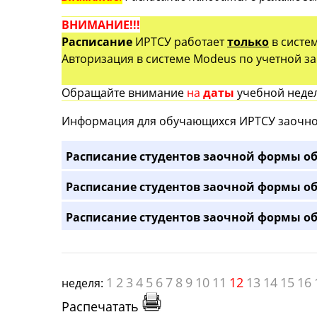
ВНИМАНИЕ!!!
Расписание
ИРТСУ работает
только
в систе
Авторизация в системе Modeus по учетной зап
Обращайте внимание
на
даты
учебной недел
Информация для обучающихся ИРТСУ заочно
Расписание студентов заочной формы об
Расписание студентов заочной формы об
Расписание студентов заочной формы об
1
2
3
4
5
6
7
8
9
10
11
12
13
14
15
16
неделя:
Распечатать