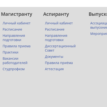
Магистранту
Аспиранту
Выпуск
Личный кабинет
Личный кабинет
Ассоциац
выпускни
Расписание
Расписание
Меропри
Направления
Направления
подготовки
подготовки
Правила приема
Диссертационный
Совет
Практики
Документы
Вакансии
работодателей
Правила приёма
Студпрофком
Аттестация