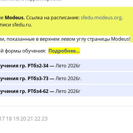
ме
Modeus.
Ссылка на расписание:
sfedu.modeus.org
.
иси sfedu.ru.
и, показанные в верхнем левом углу страницы Modeus!
й формы обучения:
Подробнее…
учения гр. РТбз2-34 —
Лето 2026г
учения гр. РТбз3-73 —
Лето 2026г.
учения гр. РТбз4-62 —
Лето 2026г
17
18
19
20
21
22
23