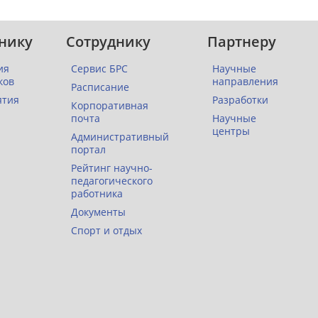
нику
Сотруднику
Партнеру
ия
Сервис БРС
Научные
ков
направления
Расписание
ятия
Разработки
Корпоративная
почта
Научные
центры
Административный
портал
Рейтинг научно-
педагогического
работника
Документы
Спорт и отдых