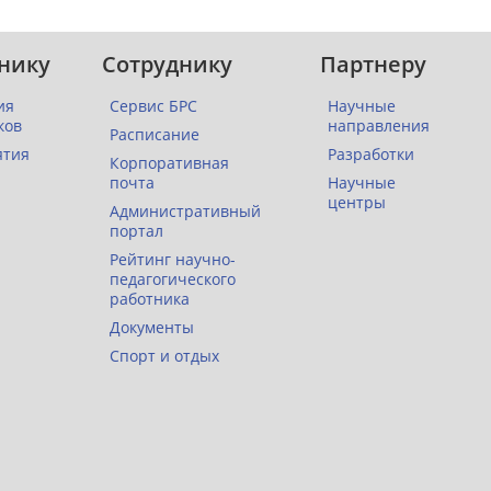
нику
Сотруднику
Партнеру
ия
Сервис БРС
Научные
ков
направления
Расписание
ятия
Разработки
Корпоративная
почта
Научные
центры
Административный
портал
Рейтинг научно-
педагогического
работника
Документы
Спорт и отдых