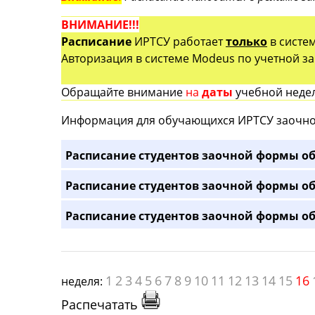
ВНИМАНИЕ!!!
Расписание
ИРТСУ работает
только
в систе
Авторизация в системе Modeus по учетной зап
Обращайте внимание
на
даты
учебной недел
Информация для обучающихся ИРТСУ заочно
Расписание студентов заочной формы об
Расписание студентов заочной формы об
Расписание студентов заочной формы об
1
2
3
4
5
6
7
8
9
10
11
12
13
14
15
16
неделя:
Распечатать