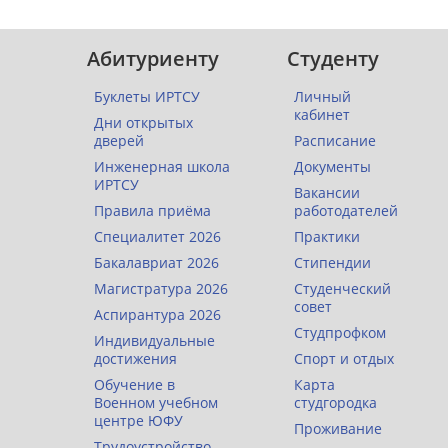
Абитуриенту
Студенту
Буклеты ИРТСУ
Личный
кабинет
Дни открытых
дверей
Расписание
Инженерная школа
Документы
ИРТСУ
Вакансии
Правила приёма
работодателей
Специалитет 2026
Практики
Бакалавриат 2026
Стипендии
Магистратура 2026
Студенческий
совет
Аспирантура 2026
Студпрофком
Индивидуальные
достижения
Спорт и отдых
Обучение в
Карта
Военном учебном
студгородка
центре ЮФУ
Проживание
Трудоустройство