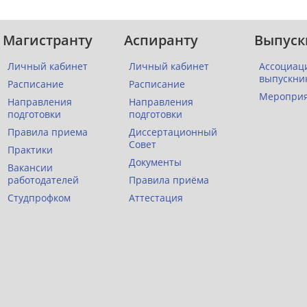
Магистранту
Аспиранту
Выпуск
Личный кабинет
Личный кабинет
Ассоциац
выпускни
Расписание
Расписание
Меропри
Направления
Направления
подготовки
подготовки
Правила приема
Диссертационный
Совет
Практики
Документы
Вакансии
работодателей
Правила приёма
Студпрофком
Аттестация