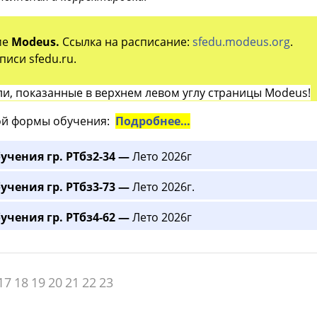
ме
Modeus.
Ссылка на расписание:
sfedu.modeus.org
.
иси sfedu.ru.
и, показанные в верхнем левом углу страницы Modeus!
й формы обучения:
Подробнее…
учения гр. РТбз2-34 —
Лето 2026г
учения гр. РТбз3-73 —
Лето 2026г.
учения гр. РТбз4-62 —
Лето 2026г
17
18
19
20
21
22
23