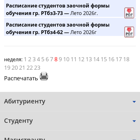
Расписание студентов заочной формы
обучения гр. РТбз3-73 —
Лето 2026г.
Расписание студентов заочной формы
обучения гр. РТбз4-62 —
Лето 2026г
1
2
3
4
5
6
7
8
9
10
11
12
13
14
15
16
17
18
неделя:
19
20
21
22
23
Распечатать
Абитуриенту
Студенту
Магистранту