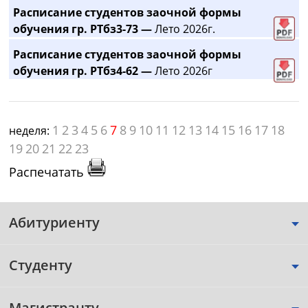
Расписание студентов заочной формы
обучения гр. РТбз3-73 —
Лето 2026г.
Расписание студентов заочной формы
обучения гр. РТбз4-62 —
Лето 2026г
1
2
3
4
5
6
7
8
9
10
11
12
13
14
15
16
17
18
неделя:
19
20
21
22
23
Распечатать
Абитуриенту
Студенту
Магистранту