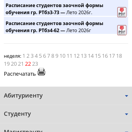
Расписание студентов заочной формы
обучения гр. РТбз3-73 —
Лето 2026г.
Расписание студентов заочной формы
обучения гр. РТбз4-62 —
Лето 2026г
1
2
3
4
5
6
7
8
9
10
11
12
13
14
15
16
17
18
неделя:
19
20
21
22
23
Распечатать
Абитуриенту
Студенту
Магистранту