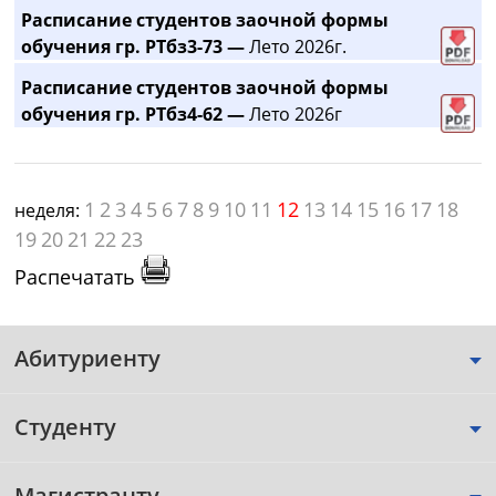
Расписание студентов заочной формы
обучения гр. РТбз3-73 —
Лето 2026г.
Расписание студентов заочной формы
обучения гр. РТбз4-62 —
Лето 2026г
1
2
3
4
5
6
7
8
9
10
11
12
13
14
15
16
17
18
неделя:
19
20
21
22
23
Распечатать
Абитуриенту
Студенту
Магистранту