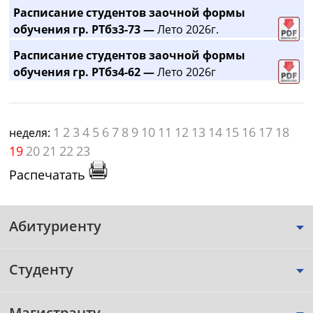
Расписание студентов заочной формы
обучения гр. РТбз3-73 —
Лето 2026г.
Расписание студентов заочной формы
обучения гр. РТбз4-62 —
Лето 2026г
1
2
3
4
5
6
7
8
9
10
11
12
13
14
15
16
17
18
неделя:
19
20
21
22
23
Распечатать
Абитуриенту
Студенту
Магистранту