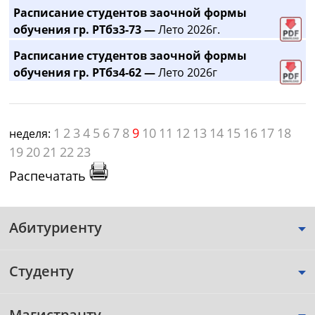
Расписание студентов заочной формы
обучения гр. РТбз3-73 —
Лето 2026г.
Расписание студентов заочной формы
обучения гр. РТбз4-62 —
Лето 2026г
1
2
3
4
5
6
7
8
9
10
11
12
13
14
15
16
17
18
неделя:
19
20
21
22
23
Распечатать
Абитуриенту
Студенту
Магистранту