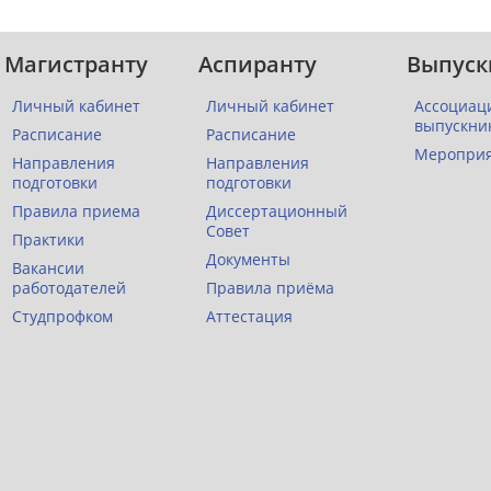
Магистранту
Аспиранту
Выпуск
Личный кабинет
Личный кабинет
Ассоциац
выпускни
Расписание
Расписание
Меропри
Направления
Направления
подготовки
подготовки
Правила приема
Диссертационный
Совет
Практики
Документы
Вакансии
работодателей
Правила приёма
Студпрофком
Аттестация