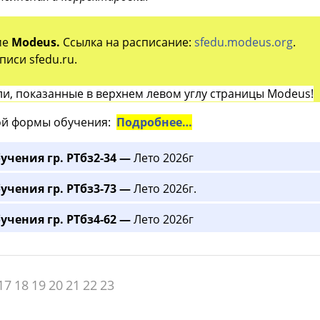
ме
Modeus.
Ссылка на расписание:
sfedu.modeus.org
.
иси sfedu.ru.
и, показанные в верхнем левом углу страницы Modeus!
й формы обучения:
Подробнее…
учения гр. РТбз2-34 —
Лето 2026г
учения гр. РТбз3-73 —
Лето 2026г.
учения гр. РТбз4-62 —
Лето 2026г
17
18
19
20
21
22
23