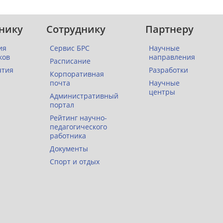
нику
Сотруднику
Партнеру
ия
Сервис БРС
Научные
ков
направления
Расписание
ятия
Разработки
Корпоративная
почта
Научные
центры
Административный
портал
Рейтинг научно-
педагогического
работника
Документы
Спорт и отдых