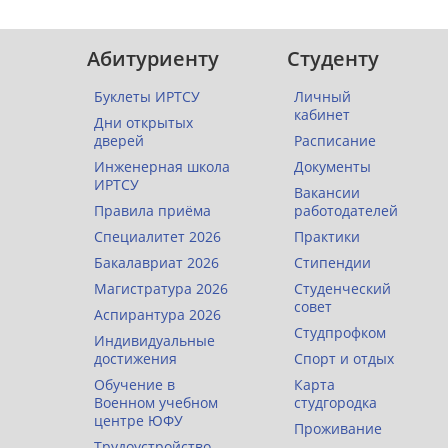
Абитуриенту
Студенту
Буклеты ИРТСУ
Личный
кабинет
Дни открытых
дверей
Расписание
Инженерная школа
Документы
ИРТСУ
Вакансии
Правила приёма
работодателей
Специалитет 2026
Практики
Бакалавриат 2026
Стипендии
Магистратура 2026
Студенческий
совет
Аспирантура 2026
Студпрофком
Индивидуальные
достижения
Спорт и отдых
Обучение в
Карта
Военном учебном
студгородка
центре ЮФУ
Проживание
Трудоустройство