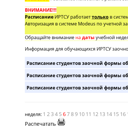
ВНИМАНИЕ!!!
Расписание
ИРТСУ работает
только
в систе
Авторизация в системе Modeus по учетной зап
Обращайте внимание
на
даты
учебной недел
Информация для обучающихся ИРТСУ заочно
Расписание студентов заочной формы об
Расписание студентов заочной формы об
Расписание студентов заочной формы об
1
2
3
4
5
6
7
8
9
10
11
12
13
14
15
16
неделя:
Распечатать