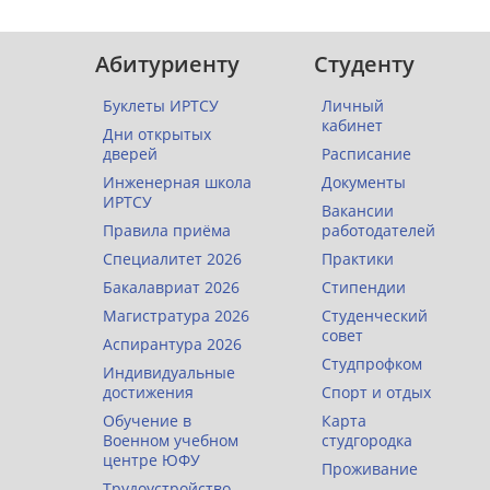
Абитуриенту
Студенту
Буклеты ИРТСУ
Личный
кабинет
Дни открытых
дверей
Расписание
Инженерная школа
Документы
ИРТСУ
Вакансии
Правила приёма
работодателей
Специалитет 2026
Практики
Бакалавриат 2026
Стипендии
Магистратура 2026
Студенческий
совет
Аспирантура 2026
Студпрофком
Индивидуальные
достижения
Спорт и отдых
Обучение в
Карта
Военном учебном
студгородка
центре ЮФУ
Проживание
Трудоустройство