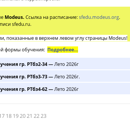
ме
Modeus.
Ссылка на расписание:
sfedu.modeus.org
.
иси sfedu.ru.
и, показанные в верхнем левом углу страницы Modeus!
й формы обучения:
Подробнее…
учения гр. РТбз2-34 —
Лето 2026г
учения гр. РТбз3-73 —
Лето 2026г.
учения гр. РТбз4-62 —
Лето 2026г
17
18
19
20
21
22
23