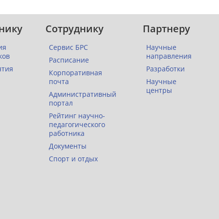
нику
Сотруднику
Партнеру
ия
Сервис БРС
Научные
ков
направления
Расписание
ятия
Разработки
Корпоративная
почта
Научные
центры
Административный
портал
Рейтинг научно-
педагогического
работника
Документы
Спорт и отдых