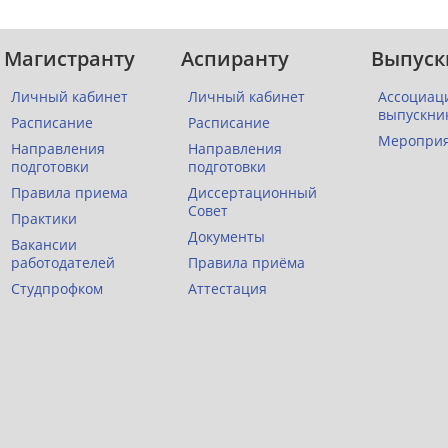
Магистранту
Аспиранту
Выпуск
Личный кабинет
Личный кабинет
Ассоциац
выпускни
Расписание
Расписание
Меропри
Направления
Направления
подготовки
подготовки
Правила приема
Диссертационный
Совет
Практики
Документы
Вакансии
работодателей
Правила приёма
Студпрофком
Аттестация