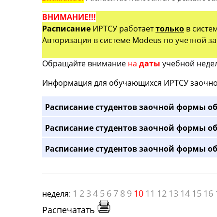
ВНИМАНИЕ!!!
Расписание
ИРТСУ работает
только
в систе
Авторизация в системе Modeus по учетной зап
Обращайте внимание
на
даты
учебной недел
Информация для обучающихся ИРТСУ заочно
Расписание студентов заочной формы об
Расписание студентов заочной формы об
Расписание студентов заочной формы об
1
2
3
4
5
6
7
8
9
10
11
12
13
14
15
16
неделя:
Распечатать