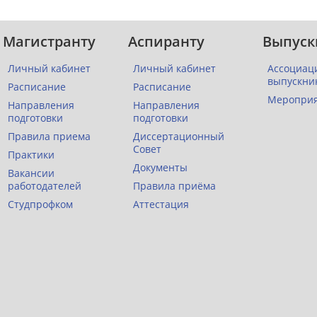
Магистранту
Аспиранту
Выпуск
Личный кабинет
Личный кабинет
Ассоциац
выпускни
Расписание
Расписание
Меропри
Направления
Направления
подготовки
подготовки
Правила приема
Диссертационный
Совет
Практики
Документы
Вакансии
работодателей
Правила приёма
Студпрофком
Аттестация