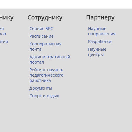
нику
Сотруднику
Партнеру
ия
Сервис БРС
Научные
ков
направления
Расписание
ятия
Разработки
Корпоративная
почта
Научные
центры
Административный
портал
Рейтинг научно-
педагогического
работника
Документы
Спорт и отдых