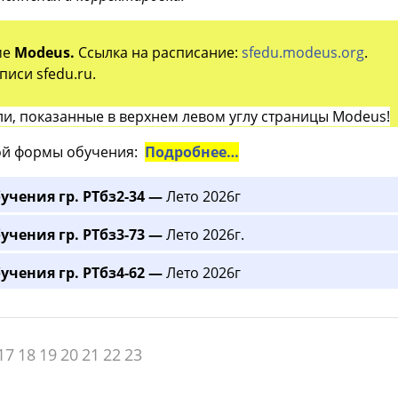
ме
Modeus.
Ссылка на расписание:
sfedu.modeus.org
.
иси sfedu.ru.
и, показанные в верхнем левом углу страницы Modeus!
й формы обучения:
Подробнее…
учения гр. РТбз2-34 —
Лето 2026г
учения гр. РТбз3-73 —
Лето 2026г.
учения гр. РТбз4-62 —
Лето 2026г
17
18
19
20
21
22
23