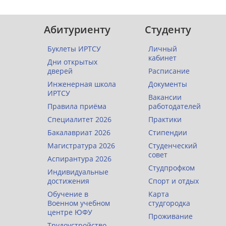
Абитуриенту
Студенту
Буклеты ИРТСУ
Личный
кабинет
Дни открытых
дверей
Расписание
Инженерная школа
Документы
ИРТСУ
Вакансии
Правила приёма
работодателей
Специалитет 2026
Практики
Бакалавриат 2026
Стипендии
Магистратура 2026
Студенческий
совет
Аспирантура 2026
Студпрофком
Индивидуальные
достижения
Спорт и отдых
Обучение в
Карта
Военном учебном
студгородка
центре ЮФУ
Проживание
Трудоустройство