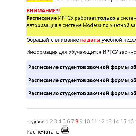
ВНИМАНИЕ!!!
Расписание
ИРТСУ работает
только
в систе
Авторизация в системе Modeus по учетной зап
Обращайте внимание
на
даты
учебной недел
Информация для обучающихся ИРТСУ заочно
Расписание студентов заочной формы об
Расписание студентов заочной формы об
Расписание студентов заочной формы об
1
2
3
4
5
6
7
8
9
10
11
12
13
14
15
16
неделя:
Распечатать