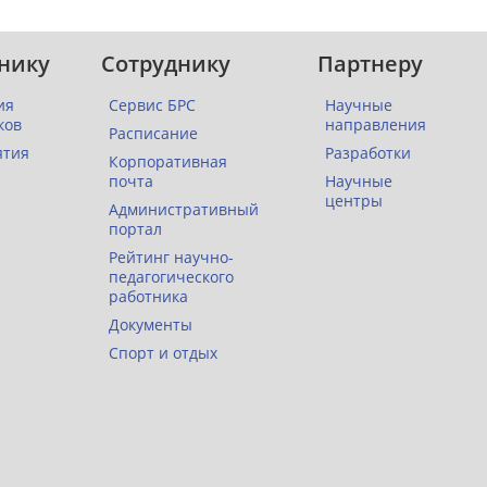
нику
Сотруднику
Партнеру
ия
Сервис БРС
Научные
ков
направления
Расписание
ятия
Разработки
Корпоративная
почта
Научные
центры
Административный
портал
Рейтинг научно-
педагогического
работника
Документы
Спорт и отдых