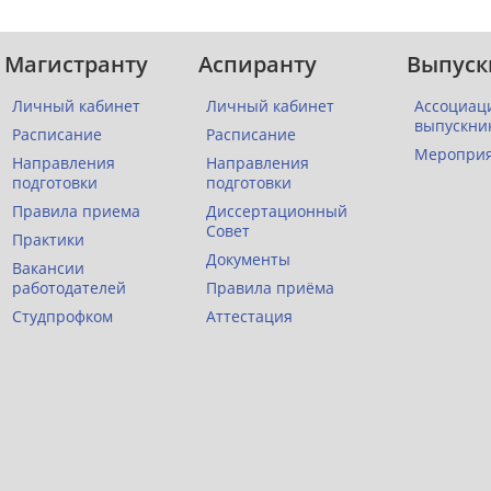
Магистранту
Аспиранту
Выпуск
Личный кабинет
Личный кабинет
Ассоциац
выпускни
Расписание
Расписание
Меропри
Направления
Направления
подготовки
подготовки
Правила приема
Диссертационный
Совет
Практики
Документы
Вакансии
работодателей
Правила приёма
Студпрофком
Аттестация