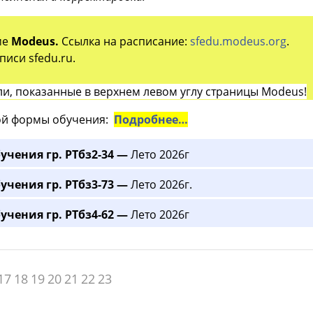
ме
Modeus.
Ссылка на расписание:
sfedu.modeus.org
.
иси sfedu.ru.
и, показанные в верхнем левом углу страницы Modeus!
й формы обучения:
Подробнее…
учения гр. РТбз2-34 —
Лето 2026г
учения гр. РТбз3-73 —
Лето 2026г.
учения гр. РТбз4-62 —
Лето 2026г
17
18
19
20
21
22
23