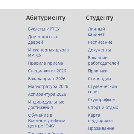
Абитуриенту
Студенту
Буклеты ИРТСУ
Личный
кабинет
Дни открытых
дверей
Расписание
Инженерная школа
Документы
ИРТСУ
Вакансии
Правила приёма
работодателей
Специалитет 2026
Практики
Бакалавриат 2026
Стипендии
Магистратура 2026
Студенческий
совет
Аспирантура 2026
Студпрофком
Индивидуальные
достижения
Спорт и отдых
Обучение в
Карта
Военном учебном
студгородка
центре ЮФУ
Проживание
Трудоустройство