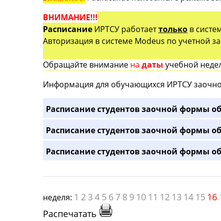
ВНИМАНИЕ!!!
Расписание
ИРТСУ работает
только
в систе
Авторизация в системе Modeus по учетной зап
Обращайте внимание
на
даты
учебной недел
Информация для обучающихся ИРТСУ заочно
Расписание студентов заочной формы об
Расписание студентов заочной формы об
Расписание студентов заочной формы об
1
2
3
4
5
6
7
8
9
10
11
12
13
14
15
16
неделя:
Распечатать