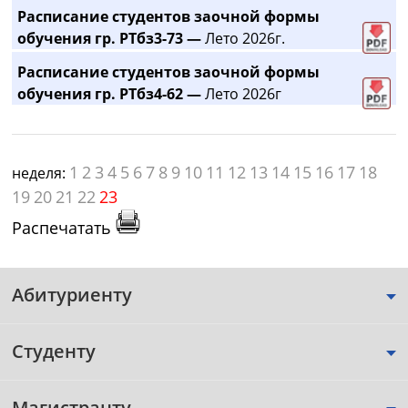
Расписание студентов заочной формы
обучения гр. РТбз3-73 —
Лето 2026г.
Расписание студентов заочной формы
обучения гр. РТбз4-62 —
Лето 2026г
1
2
3
4
5
6
7
8
9
10
11
12
13
14
15
16
17
18
неделя:
19
20
21
22
23
Распечатать
Абитуриенту
Студенту
Магистранту