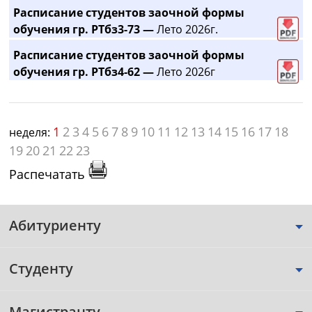
Расписание студентов заочной формы
обучения гр. РТбз3-73 —
Лето 2026г.
Расписание студентов заочной формы
обучения гр. РТбз4-62 —
Лето 2026г
1
2
3
4
5
6
7
8
9
10
11
12
13
14
15
16
17
18
неделя:
19
20
21
22
23
Распечатать
Абитуриенту
Студенту
Магистранту