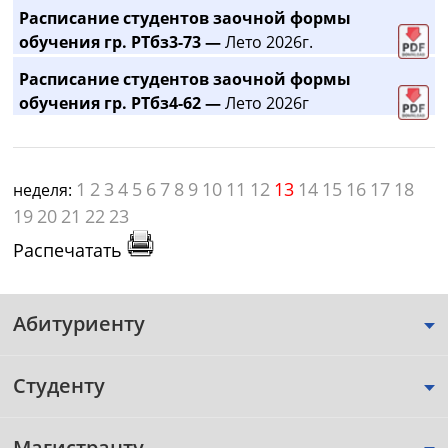
Расписание студентов заочной формы
обучения гр. РТбз3-73 —
Лето 2026г.
Расписание студентов заочной формы
обучения гр. РТбз4-62 —
Лето 2026г
1
2
3
4
5
6
7
8
9
10
11
12
13
14
15
16
17
18
неделя:
19
20
21
22
23
Распечатать
Абитуриенту
Студенту
Магистранту