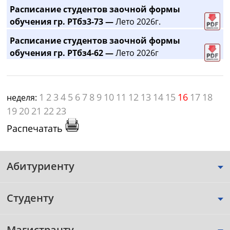
Расписание студентов заочной формы
обучения гр. РТбз3-73 —
Лето 2026г.
Расписание студентов заочной формы
обучения гр. РТбз4-62 —
Лето 2026г
1
2
3
4
5
6
7
8
9
10
11
12
13
14
15
16
17
18
неделя:
19
20
21
22
23
Распечатать
Абитуриенту
Студенту
Магистранту