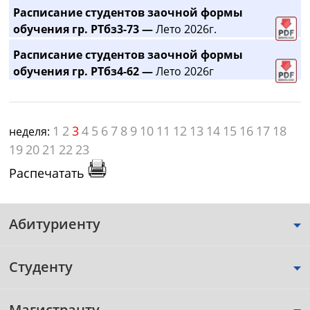
Расписание студентов заочной формы
обучения гр. РТбз3-73 —
Лето 2026г.
Расписание студентов заочной формы
обучения гр. РТбз4-62 —
Лето 2026г
1
2
3
4
5
6
7
8
9
10
11
12
13
14
15
16
17
18
неделя:
19
20
21
22
23
Распечатать
Абитуриенту
Студенту
Магистранту