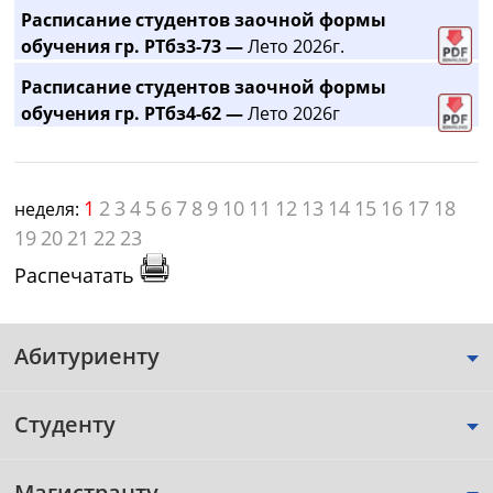
Расписание студентов заочной формы
обучения гр. РТбз3-73 —
Лето 2026г.
Расписание студентов заочной формы
обучения гр. РТбз4-62 —
Лето 2026г
1
2
3
4
5
6
7
8
9
10
11
12
13
14
15
16
17
18
неделя:
19
20
21
22
23
Распечатать
Абитуриенту
Студенту
Магистранту