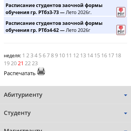
Расписание студентов заочной формы
обучения гр. РТбз3-73 —
Лето 2026г.
Расписание студентов заочной формы
обучения гр. РТбз4-62 —
Лето 2026г
1
2
3
4
5
6
7
8
9
10
11
12
13
14
15
16
17
18
неделя:
19
20
21
22
23
Распечатать
Абитуриенту
Студенту
Магистранту