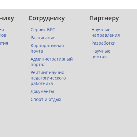
нику
Сотруднику
Партнеру
ия
Сервис БРС
Научные
ков
направления
Расписание
ятия
Разработки
Корпоративная
почта
Научные
центры
Административный
портал
Рейтинг научно-
педагогического
работника
Документы
Спорт и отдых