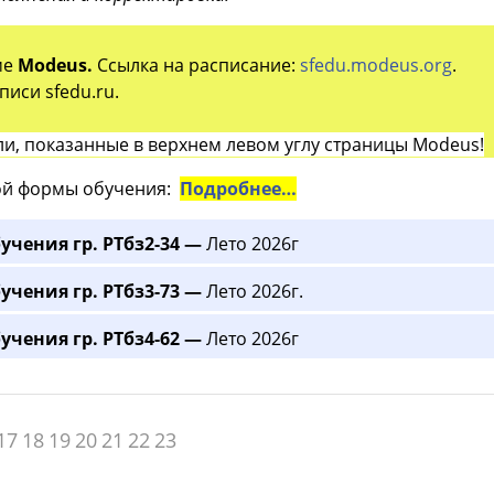
ме
Modeus.
Ссылка на расписание:
sfedu.modeus.org
.
иси sfedu.ru.
и, показанные в верхнем левом углу страницы Modeus!
й формы обучения:
Подробнее…
учения гр. РТбз2-34 —
Лето 2026г
учения гр. РТбз3-73 —
Лето 2026г.
учения гр. РТбз4-62 —
Лето 2026г
17
18
19
20
21
22
23