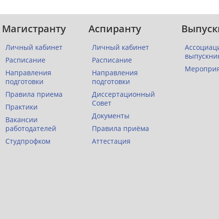
Магистранту
Аспиранту
Выпуск
Личный кабинет
Личный кабинет
Ассоциац
выпускни
Расписание
Расписание
Меропри
Направления
Направления
подготовки
подготовки
Правила приема
Диссертационный
Совет
Практики
Документы
Вакансии
работодателей
Правила приёма
Студпрофком
Аттестация