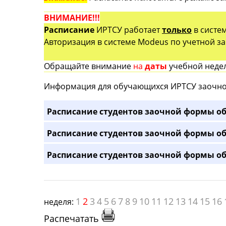
ВНИМАНИЕ!!!
Расписание
ИРТСУ работает
только
в систе
Авторизация в системе Modeus по учетной зап
Обращайте внимание
на
даты
учебной недел
Информация для обучающихся ИРТСУ заочно
Расписание студентов заочной формы об
Расписание студентов заочной формы об
Расписание студентов заочной формы об
1
2
3
4
5
6
7
8
9
10
11
12
13
14
15
16
неделя:
Распечатать