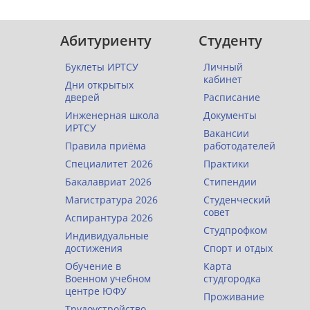
Абитуриенту
Студенту
Буклеты ИРТСУ
Личный
кабинет
Дни открытых
дверей
Расписание
Инженерная школа
Документы
ИРТСУ
Вакансии
Правила приёма
работодателей
Специалитет 2026
Практики
Бакалавриат 2026
Стипендии
Магистратура 2026
Студенческий
совет
Аспирантура 2026
Студпрофком
Индивидуальные
достижения
Спорт и отдых
Обучение в
Карта
Военном учебном
студгородка
центре ЮФУ
Проживание
Трудоустройство