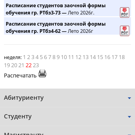
Расписание студентов заочной формы
обучения гр. РТбз3-73 —
Лето 2026г.
Расписание студентов заочной формы
обучения гр. РТбз4-62 —
Лето 2026г
1
2
3
4
5
6
7
8
9
10
11
12
13
14
15
16
17
18
неделя:
19
20
21
22
23
Распечатать
Абитуриенту
Студенту
Магистранту