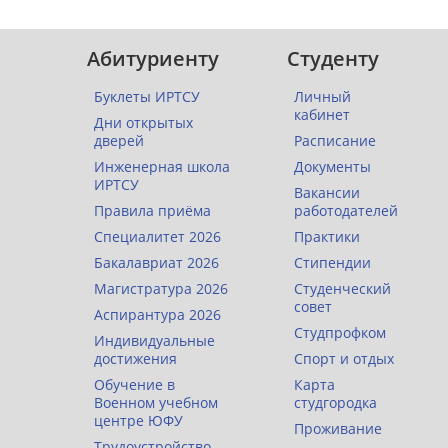
Абитуриенту
Студенту
Буклеты ИРТСУ
Личный
кабинет
Дни открытых
дверей
Расписание
Инженерная школа
Документы
ИРТСУ
Вакансии
Правила приёма
работодателей
Специалитет 2026
Практики
Бакалавриат 2026
Стипендии
Магистратура 2026
Студенческий
совет
Аспирантура 2026
Студпрофком
Индивидуальные
достижения
Спорт и отдых
Обучение в
Карта
Военном учебном
студгородка
центре ЮФУ
Проживание
Трудоустройство