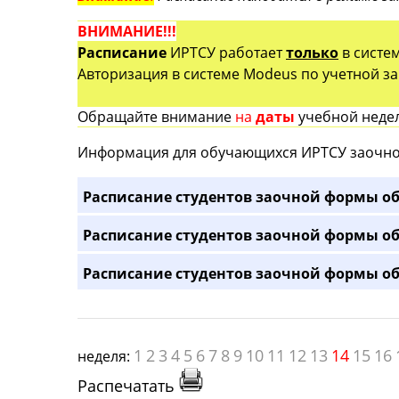
ВНИМАНИЕ!!!
Расписание
ИРТСУ работает
только
в систе
Авторизация в системе Modeus по учетной зап
Обращайте внимание
на
даты
учебной недел
Информация для обучающихся ИРТСУ заочно
Расписание студентов заочной формы об
Расписание студентов заочной формы об
Расписание студентов заочной формы об
1
2
3
4
5
6
7
8
9
10
11
12
13
14
15
16
неделя:
Распечатать