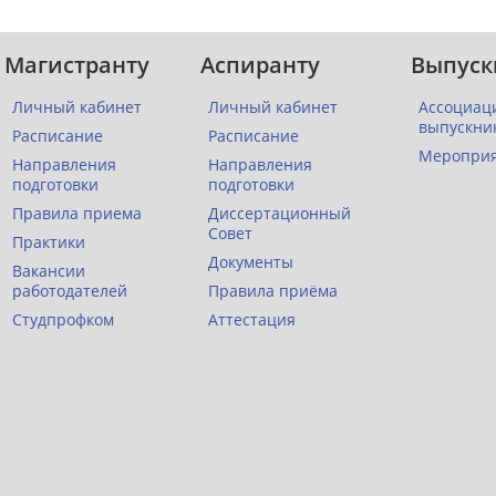
Магистранту
Аспиранту
Выпуск
Личный кабинет
Личный кабинет
Ассоциац
выпускни
Расписание
Расписание
Меропри
Направления
Направления
подготовки
подготовки
Правила приема
Диссертационный
Совет
Практики
Документы
Вакансии
работодателей
Правила приёма
Студпрофком
Аттестация