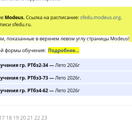
ме
Modeus.
Ссылка на расписание:
sfedu.modeus.org
.
иси sfedu.ru.
и, показанные в верхнем левом углу страницы Modeus!
й формы обучения:
Подробнее…
учения гр. РТбз2-34 —
Лето 2026г
учения гр. РТбз3-73 —
Лето 2026г.
учения гр. РТбз4-62 —
Лето 2026г
17
18
19
20
21
22
23