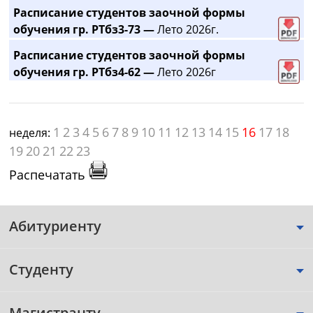
Расписание студентов заочной формы
обучения гр. РТбз3-73 —
Лето 2026г.
Расписание студентов заочной формы
обучения гр. РТбз4-62 —
Лето 2026г
1
2
3
4
5
6
7
8
9
10
11
12
13
14
15
16
17
18
неделя:
19
20
21
22
23
Распечатать
Абитуриенту
Студенту
Магистранту