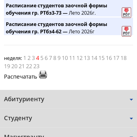
Расписание студентов заочной формы
обучения гр. РТбз3-73 —
Лето 2026г.
Расписание студентов заочной формы
обучения гр. РТбз4-62 —
Лето 2026г
1
2
3
4
5
6
7
8
9
10
11
12
13
14
15
16
17
18
неделя:
19
20
21
22
23
Распечатать
Абитуриенту
Студенту
Магистранту