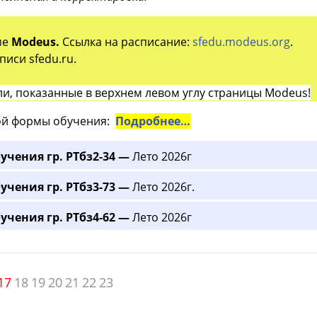
ме
Modeus.
Ссылка на расписание:
sfedu.modeus.org
.
иси sfedu.ru.
и, показанные в верхнем левом углу страницы Modeus!
й формы обучения:
Подробнее…
учения гр. РТбз2-34 —
Лето 2026г
учения гр. РТбз3-73 —
Лето 2026г.
учения гр. РТбз4-62 —
Лето 2026г
17
18
19
20
21
22
23