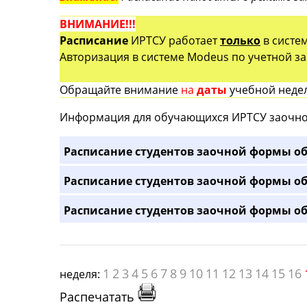
ВНИМАНИЕ!!!
Расписание
ИРТСУ работает
только
в систе
Авторизация в системе Modeus по учетной зап
Обращайте внимание
на
даты
учебной недел
Информация для обучающихся ИРТСУ заочно
Расписание студентов заочной формы об
Расписание студентов заочной формы об
Расписание студентов заочной формы об
1
2
3
4
5
6
7
8
9
10
11
12
13
14
15
16
неделя:
Распечатать