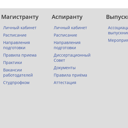
Магистранту
Аспиранту
Выпуск
Личный кабинет
Личный кабинет
Ассоциац
выпускни
Расписание
Расписание
Меропри
Направления
Направления
подготовки
подготовки
Правила приема
Диссертационный
Совет
Практики
Документы
Вакансии
работодателей
Правила приёма
Студпрофком
Аттестация