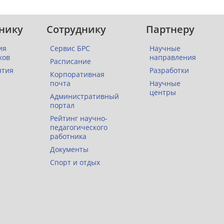
нику
Сотруднику
Партнеру
ия
Сервис БРС
Научные
ков
направления
Расписание
ятия
Разработки
Корпоративная
почта
Научные
центры
Административный
портал
Рейтинг научно-
педагогического
работника
Документы
Спорт и отдых