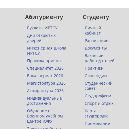
Абитуриенту
Студенту
Буклеты ИРТСУ
Личный
кабинет
Дни открытых
дверей
Расписание
Инженерная школа
Документы
ИРТСУ
Вакансии
Правила приёма
работодателей
Специалитет 2026
Практики
Бакалавриат 2026
Стипендии
Магистратура 2026
Студенческий
совет
Аспирантура 2026
Студпрофком
Индивидуальные
достижения
Спорт и отдых
Обучение в
Карта
Военном учебном
студгородка
центре ЮФУ
Проживание
Трудоустройство